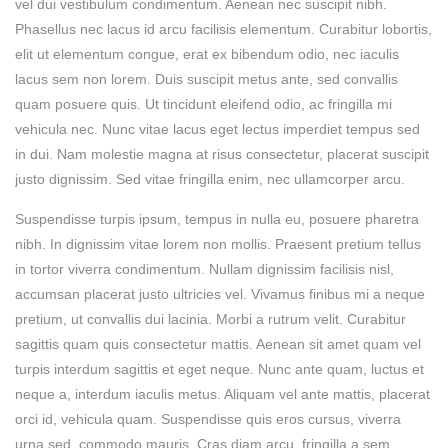
vel dui vestibulum condimentum. Aenean nec suscipit nibh.
Phasellus nec lacus id arcu facilisis elementum. Curabitur lobortis,
elit ut elementum congue, erat ex bibendum odio, nec iaculis
lacus sem non lorem. Duis suscipit metus ante, sed convallis
quam posuere quis. Ut tincidunt eleifend odio, ac fringilla mi
vehicula nec. Nunc vitae lacus eget lectus imperdiet tempus sed
in dui. Nam molestie magna at risus consectetur, placerat suscipit
justo dignissim. Sed vitae fringilla enim, nec ullamcorper arcu.
Suspendisse turpis ipsum, tempus in nulla eu, posuere pharetra
nibh. In dignissim vitae lorem non mollis. Praesent pretium tellus
in tortor viverra condimentum. Nullam dignissim facilisis nisl,
accumsan placerat justo ultricies vel. Vivamus finibus mi a neque
pretium, ut convallis dui lacinia. Morbi a rutrum velit. Curabitur
sagittis quam quis consectetur mattis. Aenean sit amet quam vel
turpis interdum sagittis et eget neque. Nunc ante quam, luctus et
neque a, interdum iaculis metus. Aliquam vel ante mattis, placerat
orci id, vehicula quam. Suspendisse quis eros cursus, viverra
urna sed, commodo mauris. Cras diam arcu, fringilla a sem